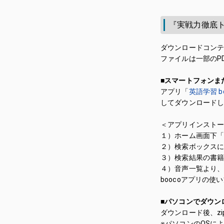
『実戦力徹底
ダウンロードコン
ファイルは一部のP
■スマートフォンま
アプリ「
英語学習 bo
してダウンロード
＜アプリインスト
１）ホーム画面下
２）検索ボックス
３）検索結果の書
４）音声一覧より
boocoアプリの使
■パソコンでダウン
ダウンロード後、z
※パソコンのOSに