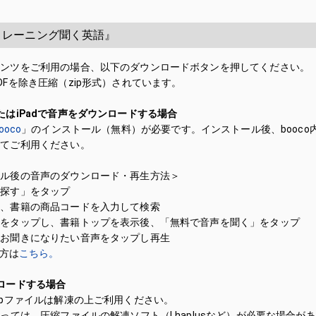
トレーニング聞く英語』
テンツをご利用の場合、以下のダウンロードボタンを押してください。
DFを除き圧縮（zip形式）されています。
たはiPadで音声をダウンロードする場合
oco
」のインストール（無料）が必要です。インストール後、booco
してご利用ください。
ール後の音声のダウンロード・再生方法＞
「探す」をタップ
に、書籍の商品コードを入力して検索
籍をタップし、書籍トップを表示後、「無料で音声を聞く」をタップ
、お聞きになりたい音声をタップし再生
い方は
こちら。
ロードする場合
ipファイルは解凍の上ご利用ください。
よっては、圧縮ファイルの解凍ソフト（Lhaplusなど）が必要な場合が