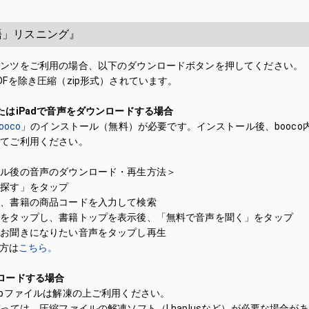
語」リスニング』
テンツをご利用の場合、以下のダウンロードボタンを押してください。
DFを除き圧縮（zip形式）されています。
たはiPadで音声をダウンロードする場合
oco
」のインストール（無料）が必要です。インストール後、booco
してご利用ください。
ール後の音声のダウンロード・再生方法＞
「探す」をタップ
に、書籍の商品コードを入力して検索
籍をタップし、書籍トップを表示後、「無料で音声を聞く」をタップ
、お聞きになりたい音声をタップし再生
い方は
こちら。
ロードする場合
ipファイルは解凍の上ご利用ください。
よっては、圧縮ファイルの解凍ソフト（Lhaplusなど）が必要な場合が