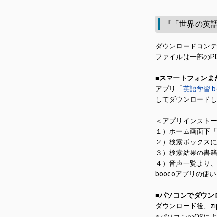
『「世界の英
ダウンロードコン
ファイルは一部のP
■スマートフォンま
アプリ「
英語学習 bo
してダウンロード
＜アプリインスト
１）ホーム画面下
２）検索ボックス
３）検索結果の書
４）音声一覧より
boocoアプリの使
■パソコンでダウン
ダウンロード後、z
※パソコンのOSに