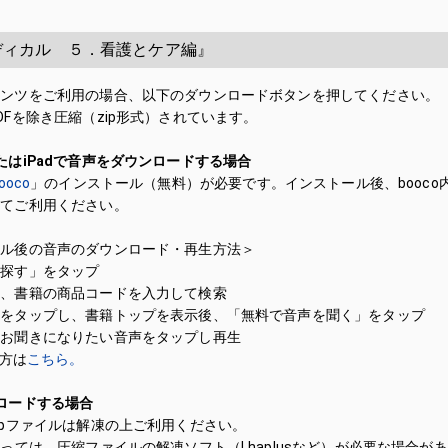
ディカル ５．看護とケア編』
テンツをご利用の場合、以下のダウンロードボタンを押してください。
DFを除き圧縮（zip形式）されています。
たはiPadで音声をダウンロードする場合
oco
」のインストール（無料）が必要です。インストール後、booco
してご利用ください。
ール後の音声のダウンロード・再生方法＞
「探す」をタップ
に、書籍の商品コードを入力して検索
籍をタップし、書籍トップを表示後、「無料で音声を聞く」をタップ
、お聞きになりたい音声をタップし再生
い方は
こちら。
ロードする場合
ipファイルは解凍の上ご利用ください。
よっては、圧縮ファイルの解凍ソフト（Lhaplusなど）が必要な場合が