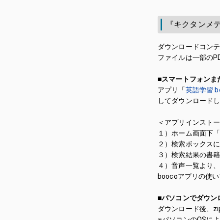
『キクタンメ
ダウンロードコン
ファイルは一部のP
■スマートフォンま
アプリ「
英語学習 bo
してダウンロード
＜アプリインスト
１）ホーム画面下
２）検索ボックス
３）検索結果の書
４）音声一覧より
boocoアプリの使
■パソコンでダウン
ダウンロード後、z
※パソコンのOSに